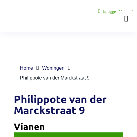
Ga
Inloggen Move.nl
naar
Togg
inhoud
Navi
Over ons
Onze vest
Home
Woningen
Philippote van der Marckstraat 9
Woningaa
Philippote van der
Zoekopdr
Marckstraat 9
Diensten
Vianen
Nieuws