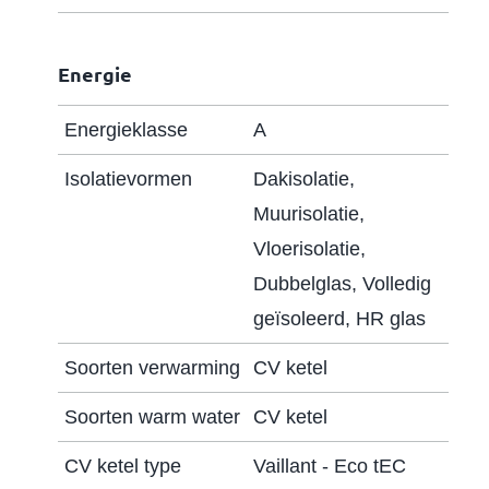
bevindt zich de cv-ketel,
wasmachineaansluiting, omvormer van de
Energie
zonnepanelen en de ruime derde
slaapkamer die je ook kan splitsen in 2
Energieklasse
A
slaapkamers.
Isolatievormen
Dakisolatie,
Bijzonderheden:
Muurisolatie,
- Energielabel A;
Vloerisolatie,
- Gelegen in de fijne wijk Amaliastein;
Dubbelglas, Volledig
- Whirlpool in de badkamer;
geïsoleerd, HR glas
- Fraaie zonnige tuin op het zuid-westen met
Soorten verwarming
CV ketel
berging, achterom en een overkapping;
- Lichte doorzonwoonkamer;
Soorten warm water
CV ketel
- 3 ruime slaapkamers.
CV ketel type
Vaillant - Eco tEC