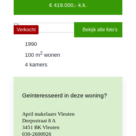
€ 419.000,- k.k.
Contact
Gratis wa
Verkocht
Bekijk alle foto's
1990
2
100 m
wonen
4 kamers
Geïnteresseerd in deze woning?
April makelaars Vleuten
Dorpsstraat 8 A
3451 BK Vleuten
030-2600926