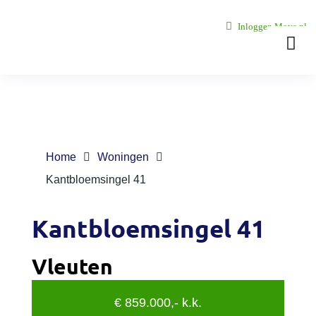
Ga
Inloggen Move.nl
naar
Togg
inhoud
Navi
Over ons
Onze vest
Home
Woningen
Kantbloemsingel 41
Woningaa
Kantbloemsingel 41
Zoekopdr
Diensten
Vleuten
Nieuws
€ 859.000,- k.k.