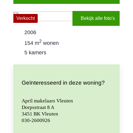
Contact
Verkocht
Bekijk alle foto's
Gratis wa
2006
2
154 m
wonen
5 kamers
Geïnteresseerd in deze woning?
April makelaars Vleuten
Dorpsstraat 8 A
3451 BK Vleuten
030-2600926