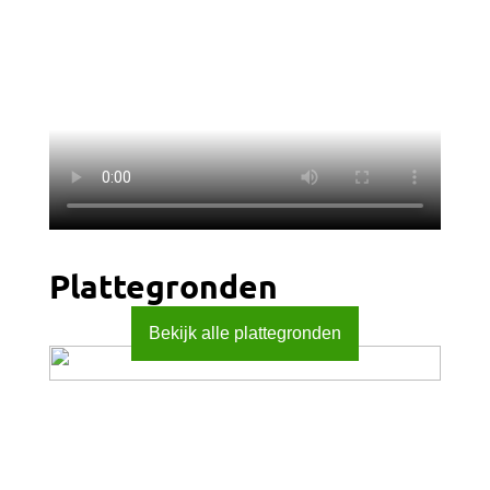
- Schuin gedeelte richting het water valt
onder zelfonderhoud;
- Twee vrijstaande houten bergingen met
elektra;
- Parkeren op eigen terrein en openbaar
parkeren in de omgeving;
Ben je op zoek naar een ruime, duurzame
hoekwoning met een tuin die je niet vaak
Plattegronden
tegenkomt? Maak dan snel een afspraak
Bekijk alle plattegronden
voor een bezichtiging bij Kantbloemsingel 41
in Vleuten.