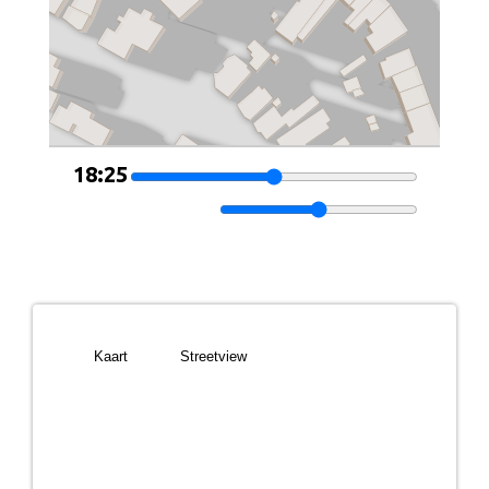
notaris wordt door verkoper bepaalt en is in
dit geval Notariskantoor Hagen te Vleuten.
Kaart
Streetview