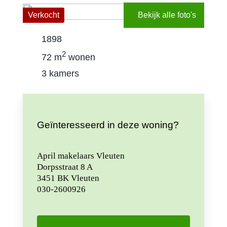
Verkocht
Bekijk alle foto's
Contact
1898
Gratis wa
2
72 m
wonen
3 kamers
Geïnteresseerd in deze woning?
April makelaars Vleuten
Dorpsstraat 8 A
3451 BK Vleuten
030-2600926