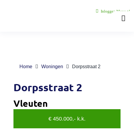
Ga
Inloggen Move.nl
naar
Togg
inhoud
Navi
Over ons
Onze vest
Home
Woningen
Dorpsstraat 2
Woningaa
Dorpsstraat 2
Zoekopdr
Vleuten
Diensten
€ 450.000,- k.k.
Nieuws