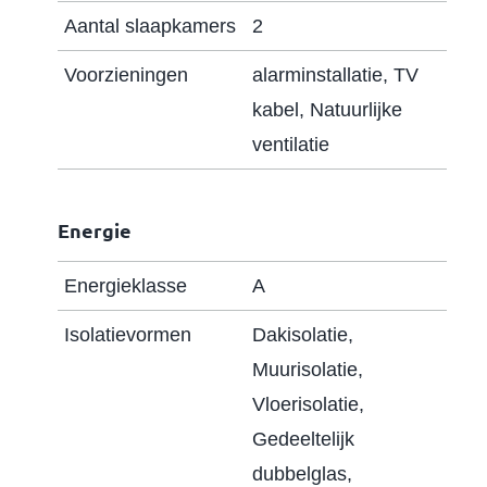
een Quooker.
Aantal slaapkamers
2
De gehele begane grond is voorzien van een
Voorzieningen
alarminstallatie, TV
pvc-vloer (visgraat gelegd) en
kabel, Natuurlijke
vloerverwarming.
ventilatie
Via de hoge deuren aan de achterzijde
bereik je een plaatsje wat zeer privé is
Energie
gelegen.
Energieklasse
A
Eerste verdieping: Via de trap bereik je de
Isolatievormen
Dakisolatie,
overloop met aangrenzend de beide
Muurisolatie,
slaapkamers en de badkamer. Beide kamers
Vloerisolatie,
zijn voorzien van maatwerk kasten. Ook zijn
Gedeeltelijk
hierin de aansluitingen voor het witgoed en
dubbelglas,
de cv-combiketel geplaatst. Beide kamers