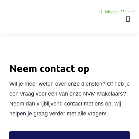
Ga
Inloggen Move.nl
naar
Togg
inhoud
Navi
Over ons
Onze vest
Neem contact op
Woningaa
Wil je meer weten over onze diensten? Of heb je
een vraag voor één van onze NVM Makelaars?
Zoekopdr
Neem dan vrijblijvend contact met ons op, wij
helpen je graag verder met alle vragen!
Diensten
Nieuws